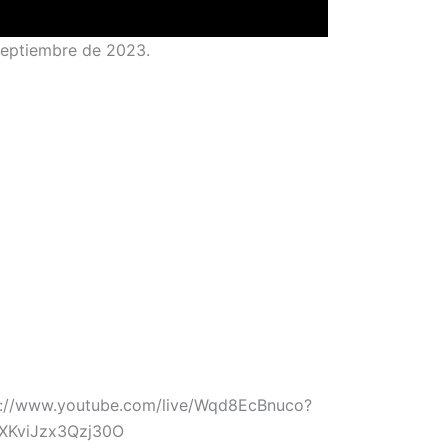
 septiembre de 2023.
s://www.youtube.com/live/Wqd8EcBnuco?
iXKviJzx3Qzj30O