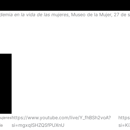
demia en la vida de las mujeres
, Museo de la Mujer, 27 de
https://www.youtube.com/live/Y_fhBSh2voA?
http
ujeres
si=mgxqISHZQSfPUXnU
si=K
ia