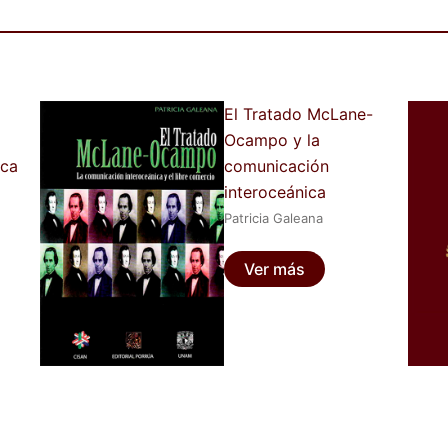
El Tratado McLane-
Ocampo y la
ica
comunicación
interoceánica
Patricia Galeana
Ver más