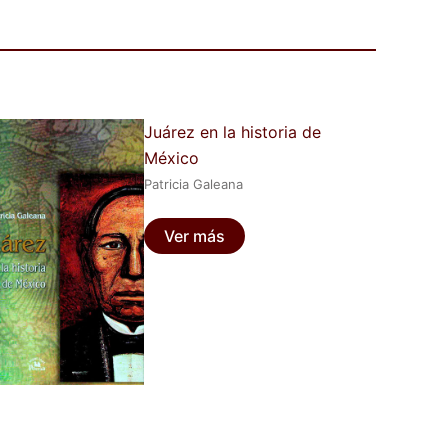
Juárez en la historia de
México
Patricia Galeana
Ver más