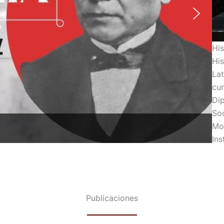
Hi
Hi
La
cur
Dip
So
Mo
In
Publicaciones