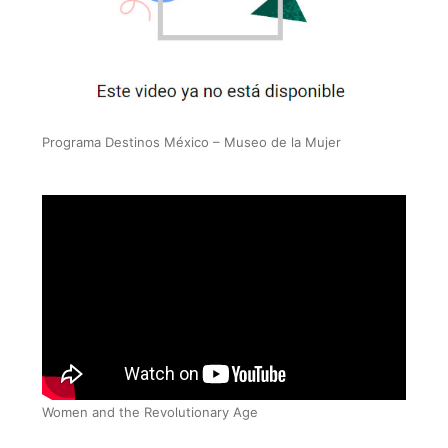
Programa Destinos México – Museo de la Mujer
Women and the Revolutionary Age