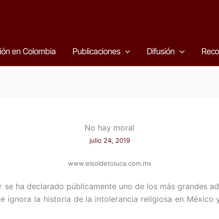
ión en Colombia
Publicaciones
Difusión
Reco
No hay moral
julio 24, 2019
www.elsoldetoluca.com.mx
 se ha declarado públicamente uno de los más grandes adm
e ignora la historia de la intolerancia religiosa en México