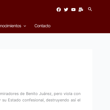
Buscar
nocimientos
Contacto
iradores de Benito Juárez, pero viola con
 y su Estado confesional, destruyendo así el