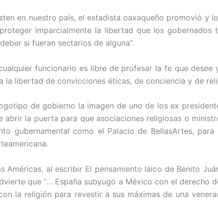
isten en nuestro país, el estadista oaxaqueño promovió y l
 proteger imparcialmente la libertad que los gobernados ti
deber si fueran sectarios de alguna”.
cualquier funcionario es libre de profesar la fe que desee 
a libertad de convicciones éticas, de conciencia y de reli
ogotipo de gobierno la imagen de uno de los ex presidente
te abrir la puerta para que asociaciones religiosas o minis
nto gubernamental como el Palacio de BellasArtes, para h
orteamericana.
 Américas, al escribir El pensamiento laico de Benito Juár
dvierte que “… España subyugó a México con el derecho de
con la religión para revestir a sus máximas de una venera