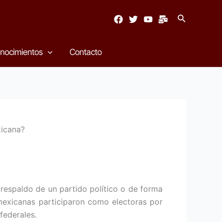
Buscar
nocimientos
Contacto
xicana?
 respaldo de un partido político o de forma
 mexicanas participaron como electoras por
federales.