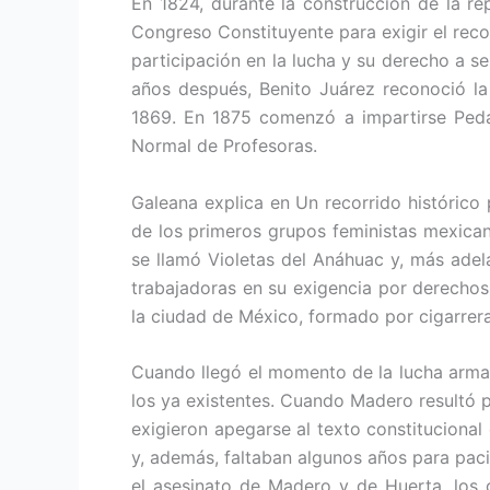
En 1824, durante la construcción de la re
Congreso Constituyente para exigir el rec
participación en la lucha y su derecho a 
años después, Benito Juárez reconoció la
1869. En 1875 comenzó a impartirse Peda
Normal de Profesoras.
Galeana explica en Un recorrido histórico
de los primeros grupos feministas mexican
se llamó Violetas del Anáhuac y, más adela
trabajadoras en su exigencia por derechos
la ciudad de México, formado por cigarrera
Cuando llegó el momento de la lucha armad
los ya existentes. Cuando Madero resultó p
exigieron apegarse al texto constituciona
y, además, faltaban algunos años para pacif
el asesinato de Madero y de Huerta, los c