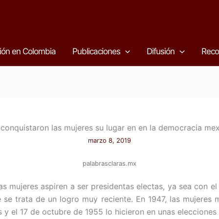
ión en Colombia
Publicaciones
Difusión
Reco
onquistaron las mujeres su lugar en en la democracia me
marzo 8, 2019
palabrasclaras.mx
 mujeres aspiren a ser presidentas electas, ya sea con el
 se trata de un logro muy reciente. En 1947, las mujeres
 y el 17 de octubre de 1955 lo hicieron en unas elecciones 