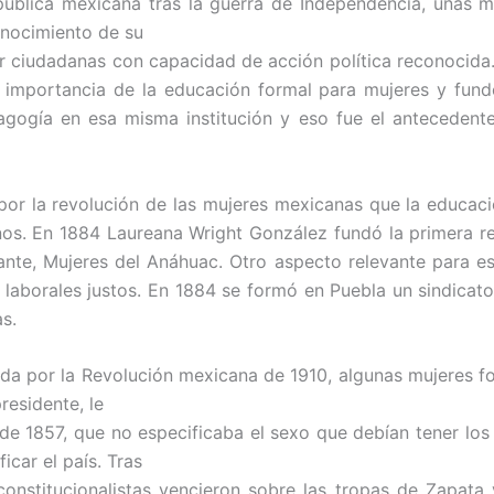
pública mexicana tras la guerra de Independencia, unas m
onocimiento de su
ser ciudadanas con capacidad de acción política reconocid
 importancia de la educación formal para mujeres y fund
gogía en esa misma institución y eso fue el antecedente
 por la revolución de las mujeres mexicanas que la educac
os. En 1884 Laureana Wright González fundó la primera rev
nte, Mujeres del Anáhuac. Otro aspecto relevante para est
 laborales justos. En 1884 se formó en Puebla un sindicat
s.
a por la Revolución mexicana de 1910, algunas mujeres fo
residente, le
l de 1857, que no especificaba el sexo que debían tener lo
icar el país. Tras
onstitucionalistas vencieron sobre las tropas de Zapata 