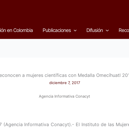
ión en Colombia
Publicaciones
Difusión
Reco
econocen a mujeres científicas con Medalla Omecíhuatl 20
diciembre 7, 2017
Agencia Informativa Conacyt
 (Agencia Informativa Conacyt).- El Instituto de las Muje