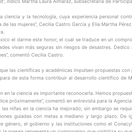
ad”, indicó Martha Laura Almaraz, subsecretaria de Partici
a ciencia y la tecnología, cuya experiencia personal cont
 de las mujeres”, Cecilia Castro García y Elia Martha Pér
a.
xico el darme este honor, el cual se traduce en un compr
des vivan más seguras sin riesgos de desastres. Dedico a
es”, comentó Cecilia Castro.
que las científicas y académicas impulsen propuestas con
 para de esta forma contribuir al desarrollo científico de
n en la ciencia es importante reconocerla. Hemos propues
alice próximamente”, comentó en entrevista para la Agencia
as niñas en la ciencia ha mejorado; sin embargo se requier
iones guiadas con metas a mediano y largo plazo. De ig
a de género, el gobierno y las instituciones como el Cona
ir la presea representa un compromiso que visibiliza su qu