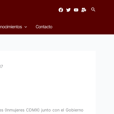
Buscar
nocimientos
Contacto
17
res (Inmujeres CDMX) junto con el Gobierno