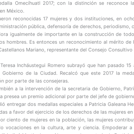
alla Omecíhuatl 2017; con la distinción se reconoce l
 en México.
ueron reconocidas 17 mujeres y dos instituciones, en och
ministración pública, defensoría de derechos, periodismo, c
ora igualmente de importante en la construcción de todo 
 los hombres. Es entonces un reconocimiento al mérito de 
 Castellanos Mariano, representante del Consejo Consultivo d
, Teresa Incháustegui Romero subrayó que han pasado 15 
l Gobierno de la Ciudad. Recalcó que este 2017 la medal
ón por parte de las consejeras.
ambién a la intervención de la secretaria de Gobierno, Pat
 presea un premio adicional por parte del jefe de gobierno
dió entregar dos medallas especiales a Patricia Galeana He
as a favor del ejercicio de los derechos de las mujeres en
por ciento de mujeres en la población, las mujeres contrib
do vocaciones en la cultura, arte y ciencia. Empoderar a