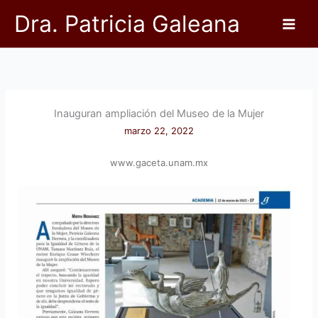
Ir
Dra. Patricia Galeana
al
contenido
Inauguran ampliación del Museo de la Mujer
marzo 22, 2022
www.gaceta.unam.mx