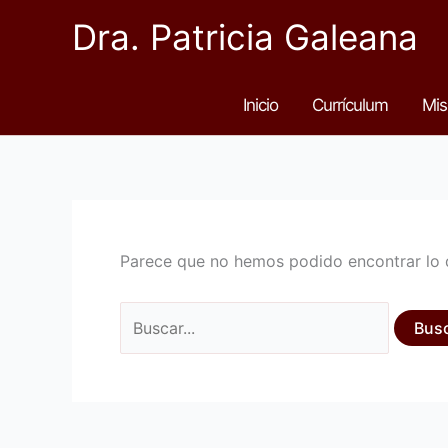
Ir
Dra. Patricia Galeana
al
contenido
Inicio
Currículum
Mis
Parece que no hemos podido encontrar lo 
Buscar
por: